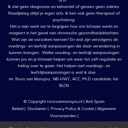
arts.
Ik stel geen diagnoses en behandel of genees geen ziektes.
Raadpleeg altijd je eigen arts. Ik ben ook geen therapeut of
psycholoog.
Het is mijn werk om te begrijpen hoe ons lichaam werkt en
reageert in het geval van chronische gezondheidsklachten.
Wat zijn de oorzaken hiervan? En wat zijn vervolgens de
voedings- en leefstijl aanpassingen die daar verandering in
kunnen brengen. Welke voeding- en leefstijl aanpassingen
kunnen jou en je lichaam helpen om weer tot zelf-regulatie en
heling over te gaan. Het helpen met voedings- en
leefstijlaanpassingen is wat ik doe.
mr. Roos van Monsjou , NB-HWC, ACC, Ph.D candidate, lid-
BLCN
© Copyright roosvanmonsjou.nl |
Anti Spam
Beleid
|
Disclaimer
|
Privacy Policy & Cookie
|
Algemene
Voorwaarden
|
Ontwerp, Realisatie & Begeleiding
heleenverkerk.nl