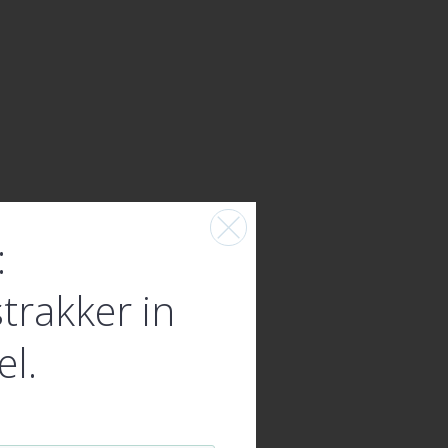
:
trakker in
el.