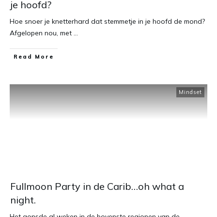
je hoofd?
Hoe snoer je knetterhard dat stemmetje in je hoofd de mond?
Afgelopen nou, met
...
​Read More
Mindset
Fullmoon Party in de Carib…oh what a
night.
Het gonsde al weken in de bovenste regionen van de