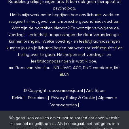
Raadpleeg altijd je eigen arts. Ik ben ook geen therapeut of
psycholoog.
Het is mijn werk om te begrijpen hoe ons lichaam werkt en
reageert in het geval van chronische gezondheidsklachten.
Wat zijn de oorzaken hiervan? En wat zijn vervolgens de
voedings- en leefstijl aanpassingen die daar verandering in
kunnen brengen. Welke voeding- en leefstijl aanpassingen
kunnen jou en je lichaam helpen om weer tot zelf-regulatie en
heling over te gaan. Het helpen met voedings- en
leefstijlaanpassingen is wat ik doe.
mr. Roos van Monsjou , NB-HWC, ACC, Ph.D candidate, lid-
BLCN
© Copyright roosvanmonsjou.nl |
Anti Spam
Beleid
|
Disclaimer
|
Privacy Policy & Cookie
|
Algemene
Voorwaarden
|
Ontwerp, Realisatie & Begeleiding
heleenverkerk.nl
We gebruiken cookies om ervoor te zorgen dat onze website
N
zo soepel mogelijk draait. Als je doorgaat met het gebruiken