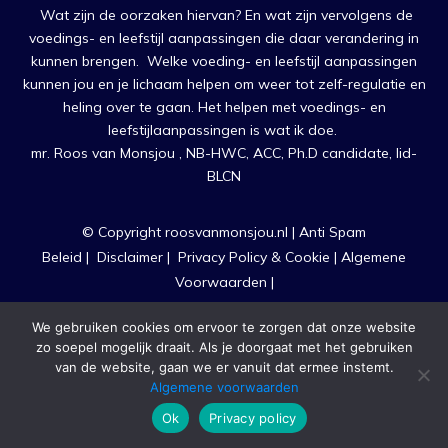
Wat zijn de oorzaken hiervan? En wat zijn vervolgens de
voedings- en leefstijl aanpassingen die daar verandering in
kunnen brengen. Welke voeding- en leefstijl aanpassingen
kunnen jou en je lichaam helpen om weer tot zelf-regulatie en
heling over te gaan. Het helpen met voedings- en
leefstijlaanpassingen is wat ik doe.
mr. Roos van Monsjou , NB-HWC, ACC, Ph.D candidate, lid-
BLCN
© Copyright roosvanmonsjou.nl |
Anti Spam
Beleid
|
Disclaimer
|
Privacy Policy & Cookie
|
Algemene
Voorwaarden
|
Ontwerp, Realisatie & Begeleiding
heleenverkerk.nl
We gebruiken cookies om ervoor te zorgen dat onze website
N
zo soepel mogelijk draait. Als je doorgaat met het gebruiken
van de website, gaan we er vanuit dat ermee instemt.
Algemene voorwaarden
Ok
Privacy policy
Disclaimer
Privacy policy
Contact