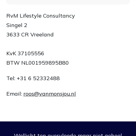
RvM Lifestyle Consultancy
Singel 2
3633 CR Vreeland
KvK 37105556
BTW NL001959895B80
Tel: +31 6 52332488
Email:
roos@vanmonsjou.nl
Wellicht ten overvloede maar niet geheel